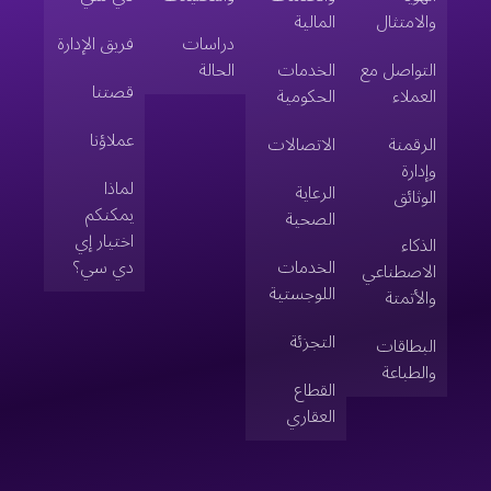
والامتثال
المالية
دراسات
فريق الإدارة
التواصل مع
الخدمات
الحالة
قصتنا
العملاء
الحكومية
عملاؤنا
الرقمنة
الاتصالات
وإدارة
لماذا
الرعاية
الوثائق
يمكنكم
الصحية
اختيار إي
الذكاء
الخدمات
دي سي؟
الاصطناعي
اللوجستية
والأتمتة
التجزئة
البطاقات
والطباعة
القطاع
العقاري