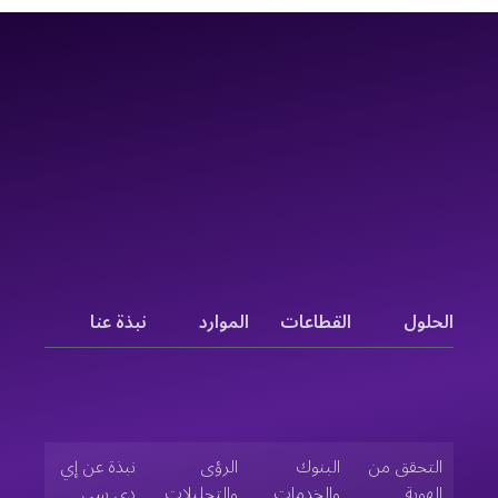
الحلول
القطاعات
الموارد
نبذة عنا
التحقق من
البنوك
الرؤى
نبذة عن إي
الهوية
والخدمات
والتحليلات
دي سي