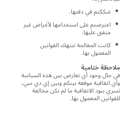
شككتم
في
دقتها.
اعترضتم
على
استخدامها
لأغراض
غير
متفق
عليها.
كانت
المعالجة
تنتهك
القوانين
المعمول
بها.
ملاحظة
ختامية
في
حال
وجود
أي
تعارض
بين
هذه
السياسة
وأي
اتفاقية
موقعة
بينكم
وبين
إي
دي
سي،
تسري
بنود
الاتفاقية
ما
لم
تكن
مخالفة
للقوانين
المعمول
بها.