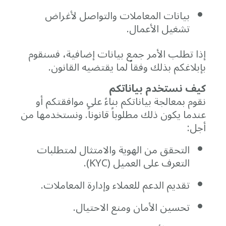
بيانات
المعاملات
والتواصل
لأغراض
تشغيل
الأعمال.
إذا
تطلب
الأمر
جمع
بيانات
إضافية،
فسنقوم
بإبلاغكم
بذلك
وفقاً
لما
يقتضيه
القانون.
كيف
نستخدم
بياناتكم
نقوم
بمعالجة
بياناتكم
بناءً
على
موافقتكم
أو
عندما
يكون
ذلك
مطلوباً
قانوناً.
ونستخدمها
من
أجل:
التحقق
من
الهوية
والامتثال
لمتطلبات
التعرف
على
العميل (
KYC).
تقديم
الدعم
للعملاء
وإدارة
المعاملات.
تحسين
الأمان
ومنع
الاحتيال.