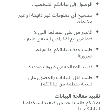
الوصول
إلى
بياناتكم
الشخصية.
تصحيح
أي
معلومات
غير
دقيقة
أو
غير
مكتملة.
الاعتراض
على
المعالجة
التي
لا
تتماشى
مع
الأغراض
المتفق
عليها.
طلب
حذف
بياناتكم
إذا
لم
تعد
ضرورية.
تقييد
المعالجة
في
ظروف
محددة.
طلب
نقل
البيانات (
الحصول
على
نسخة
منظمة
من
بياناتكم).
تقييد
معالجة
البيانات
يمكنكم
طلب
الحد
من
كيفية
استخدامنا
لبياناتكم
إذا: