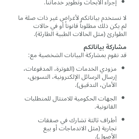
إجراء
الأبحاث
وتطوير
خدماتنا.
لا
نستخدم
بياناتكم
لأغراض
غير
ذات
صلة
ما
لم
يكن
ذلك
مطلوباً
قانوناً
أو
في
حالات
الطوارئ (
مثل
الحالات
الطبية
الطارئة).
مشاركة
بياناتكم
قد
نقوم
بمشاركة
البيانات
الشخصية
مع:
مزودي
الخدمات (
الفوترة،
المدفوعات،
إرسال
الرسائل
الإلكترونية،
التسويق،
الأمان،
التدقيق).
الجهات
الحكومية
للامتثال
للمتطلبات
القانونية.
أطراف
ثالثة
تشارك
في
صفقات
تجارية (
مثل
الاندماجات
أو
بيع
الأصول).