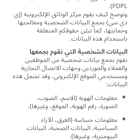
PDPL).
وتوضح
كيف
يقوم
مركز
الوثائق
الإلكترونية (إي
دي سي
)
بجمع
البيانات
الشخصية
ومعالجتها
وحمايتها،
كما
تبيّن
حقوقكم
المتعلقة
باستخدام
هذه
البيانات.
البيانات
الشخصية
التي
نقوم
بجمعها
نقوم
بجمع
بيانات
شخصية
من
الموظفين
والعملاء
والموردين
وجهات
الاتصال
التجارية
ومستخدمي
الموقع
الإلكتروني.
وقد
تشمل
هذه
البيانات:
معلومات
الهوية (
الاسم،
الصوت،
الصورة،
رقم
الهوية،
الموقع،
وغيرها).
معلومات
حساسة (
العرق،
الآراء
السياسية،
البيانات
الصحية،
البيانات
البيومترية،
وغيرها).