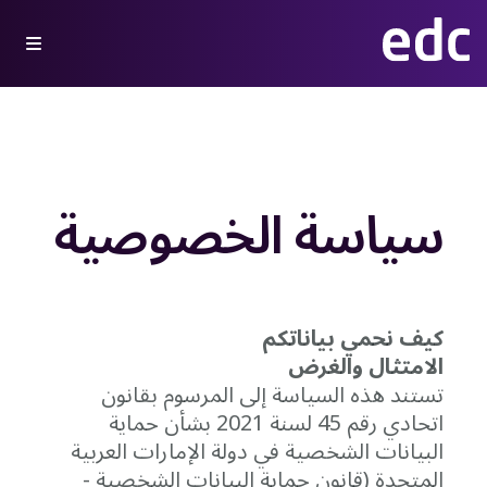
سياسة الخصوصية
كيف
نحمي
بياناتكم
الامتثال
والغرض
تستند
هذه
السياسة
إلى
المرسوم
بقانون
اتحادي
رقم
45
لسنة
2021
بشأن
حماية
البيانات
الشخصية
في
دولة
الإمارات
العربية
المتحدة (
قانون
حماية
البيانات
الشخصية -