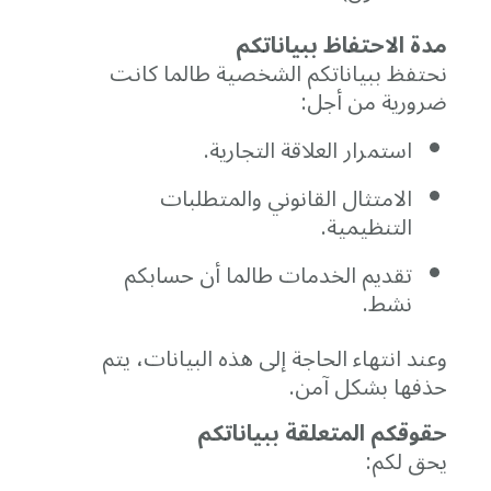
مدة
الاحتفاظ
ببياناتكم
نحتفظ
ببياناتكم
الشخصية
طالما
كانت
ضرورية
من
أجل:
استمرار
العلاقة
التجارية.
الامتثال
القانوني
والمتطلبات
التنظيمية.
تقديم
الخدمات
طالما
أن
حسابكم
نشط.
وعند
انتهاء
الحاجة
إلى
هذه
البيانات،
يتم
حذفها
بشكل
آمن.
حقوقكم
المتعلقة
ببياناتكم
يحق
لكم: